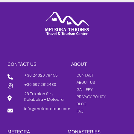
CONTACT US
ABOUT
+30 24320 78455
CONTACT
ABOUT US
+30 697 2812430
GALLERY
28 Trikalon Str ,
PRIVACY POLICY
Kalabaka - Meteora
BLOG
info@meteoratour.com
FAQ
METEORA
MONASTERIES