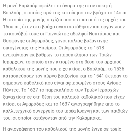
Η μονή Βαρλαάμ οφείλει το όνομά της στον ασκητή
Βαρλαάμ, ο οποίος πρώτος κατοίκησε τον βράχο το 14ο αι.
Η ιστορία της μονής αρχίζει ουσιαστικά από τις αρχές του
16ου αι., όταν στο βράχο εγκαταστάθηκαν και οργάνωσαν
το κοινόβιό τους οι Γιαννιώτες αδελφοί Νεκτάριος και
Θεοφάνης οι Αψαράδες, γόνοι παλιάς βυζαντινής
οικογένειας της Ηπείρου. Οι Αψαράδες το 1518
ανακαίνισαν εκ βάθρων το παρεκκλήσιο των Τριών
Ιεραρχών, το οποίο ήταν κτισμένο στη θέση του αρχικού
καθολικού της μονής που είχε κτίσει ο Βαρλαάμ, το 1536
κατασκεύασαν τον πύργο βριζονίου και το 1541 έκτισαν το
σημερινό καθολικό που είναι αφιερωμένο στους Αγίους
Πάντες. Το 1627 το παρεκκλήσιο των Τριών Ιεραρχών
ξαναχτίστηκε στη θέση του παλαιού καθολικού που είχαν
κτίσει οι Αψαράδες και το 1637 αγιογραφήθηκε από το
καλλιτεχνικό συνεργείο του ιερέα Ιωάννη και των παιδιών
του, οι οποίοι κατάγονταν από την Καλαμπάκα.
Η αγιογράφηση του καθολικού της μονής έγινε σε τρείς