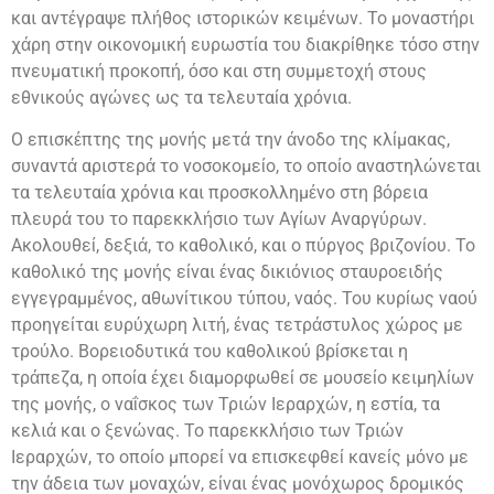
και αντέγραψε πλήθος ιστορικών κειμένων. Το μοναστήρι
χάρη στην οικονομική ευρωστία του διακρίθηκε τόσο στην
πνευματική προκοπή, όσο και στη συμμετοχή στους
εθνικούς αγώνες ως τα τελευταία χρόνια.
O επισκέπτης της μονής μετά την άνοδο της κλίμακας,
συναντά αριστερά το νοσοκομείο, το οποίο αναστηλώνεται
τα τελευταία χρόνια και προσκολλημένο στη βόρεια
πλευρά του το παρεκκλήσιο των Αγίων Αναργύρων.
Ακολουθεί, δεξιά, το καθολικό, και ο πύργος βριζονίου. Το
καθολικό της μονής είναι ένας δικιόνιος σταυροειδής
εγγεγραμμένος, αθωνίτικου τύπου, ναός. Του κυρίως ναού
προηγείται ευρύχωρη λιτή, ένας τετράστυλος χώρος με
τρούλο. Βορειοδυτικά του καθολικού βρίσκεται η
τράπεζα, η οποία έχει διαμορφωθεί σε μουσείο κειμηλίων
της μονής, ο ναΐσκος των Τριών Ιεραρχών, η εστία, τα
κελιά και ο ξενώνας. Το παρεκκλήσιο των Τριών
Ιεραρχών, το οποίο μπορεί να επισκεφθεί κανείς μόνο με
την άδεια των μοναχών, είναι ένας μονόχωρος δρομικός