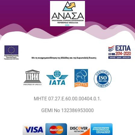
MHTE 07.27.E.60.00.00404.0.1.
GEMI No 132386953000